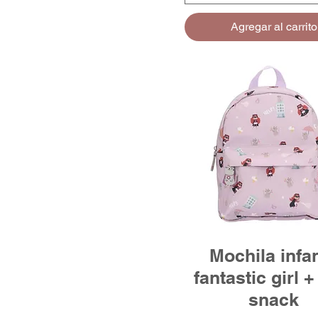
Agregar al carrito
Mochila infan
fantastic girl +
snack