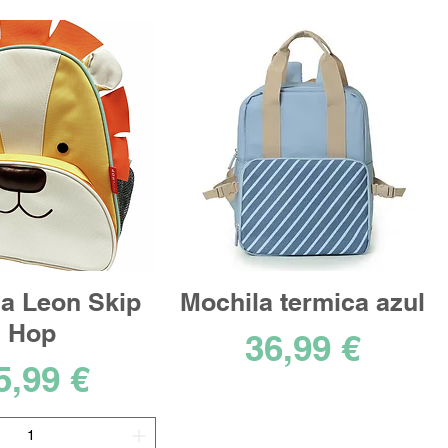
a Leon Skip
Mochila termica azul
Hop
Precio
36,99 €
recio
5,99 €