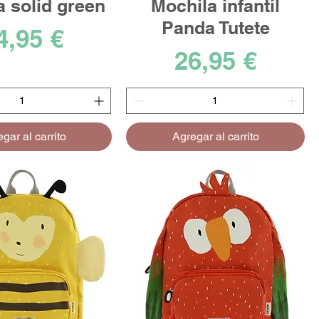
a solid green
Mochila infantil
Panda Tutete
recio
4,95 €
Precio
26,95 €
gar al carrito
Agregar al carrito