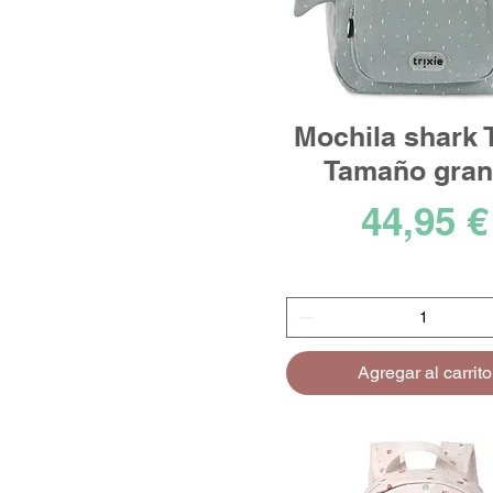
Mochila shark T
Tamaño gra
Precio
44,95 €
Agregar al carrito