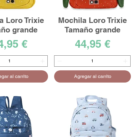
a Loro Trixie
Mochila Loro Trixie
ño grande
Tamaño grande
recio
Precio
4,95 €
44,95 €
gar al carrito
Agregar al carrito