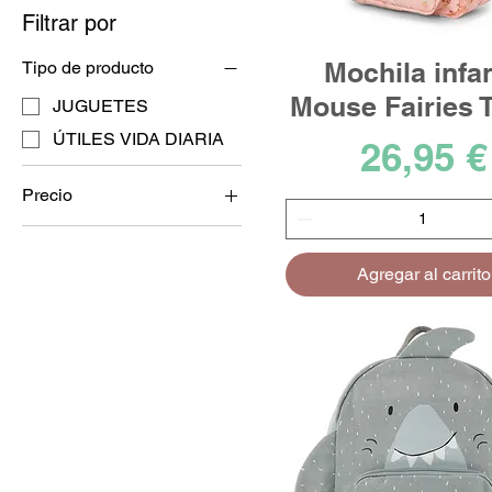
Filtrar por
Mochila infan
Tipo de producto
Mouse Fairies T
JUGUETES
ÚTILES VIDA DIARIA
Precio
26,95 €
Precio
6 €
45 €
Agregar al carrito