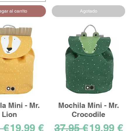
gar al carrito
Agotado
a Mini - Mr.
Mochila Mini - Mr.
Lion
Crocodile
ta
io
Precio de oferta
Precio
Precio d
 €
19,99 €
37,95 €
19,99 €