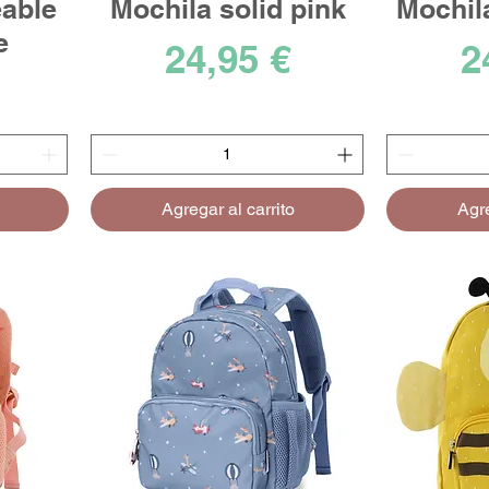
able
Mochila solid pink
Mochil
e
Precio
P
24,95 €
2
Agregar al carrito
Agre