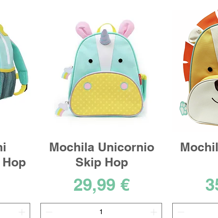
i
Mochila Unicornio
Mochil
p Hop
Skip Hop
Precio
P
29,99 €
3