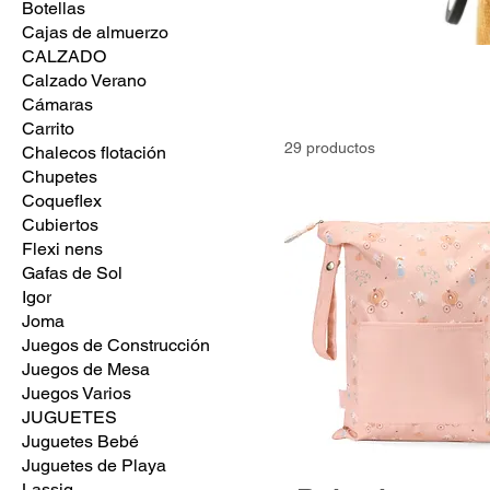
Botellas
Cajas de almuerzo
CALZADO
Calzado Verano
Cámaras
Carrito
29 productos
Chalecos flotación
Chupetes
Coqueflex
Cubiertos
Flexi nens
Gafas de Sol
Igor
Joma
Juegos de Construcción
Juegos de Mesa
Juegos Varios
JUGUETES
Juguetes Bebé
Juguetes de Playa
Lassig