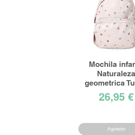
Mochila infan
Naturalez
geometrica Tu
Precio
26,95 €
Agotado