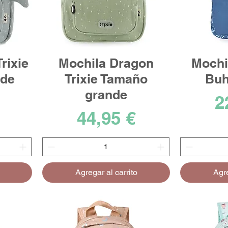
rixie
Mochila Dragon
Mochi
nde
Trixie Tamaño
Buh
grande
P
2
Precio
44,95 €
Agregar al carrito
Agre