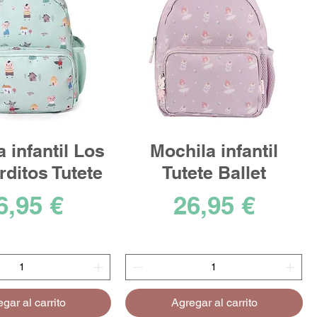
 infantil Los
Mochila infantil
rditos Tutete
Tutete Ballet
recio
Precio
6,95 €
26,95 €
gar al carrito
Agregar al carrito