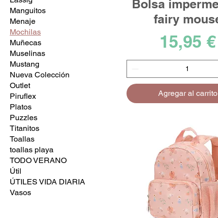
Bolsa imperme
Manguitos
fairy mous
Menaje
Mochilas
Precio
15,95 €
Muñecas
Muselinas
Mustang
Nueva Colección
Outlet
Agregar al carrito
Piruflex
Platos
Puzzles
Titanitos
Toallas
toallas playa
TODO VERANO
Útil
ÚTILES VIDA DIARIA
Vasos