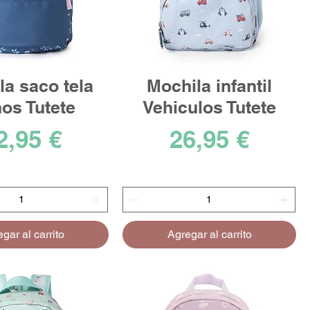
la saco tela
Mochila infantil
os Tutete
Vehiculos Tutete
recio
Precio
2,95 €
26,95 €
gar al carrito
Agregar al carrito