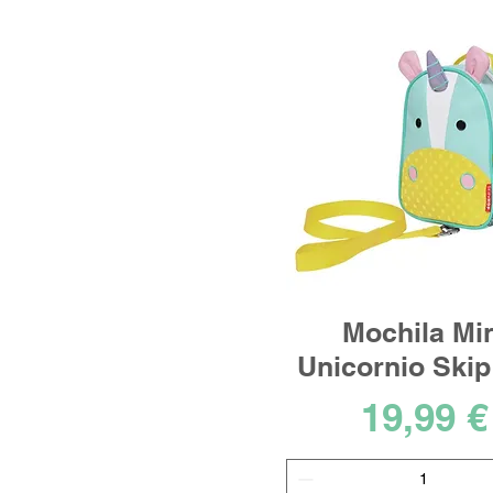
Mochila Min
Unicornio Ski
Precio
19,99 €