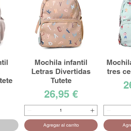
til
Mochila infantil
Mochila
a
Letras Divertidas
tres ce
tete
Tutete
P
2
Precio
26,95 €
Agregar al carrito
Agre