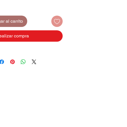
r al carrito
ealizar compra