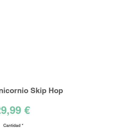
Iniciar sesión
los ideales!
nicornio Skip Hop
Precio
9,99 €
Cantidad
*