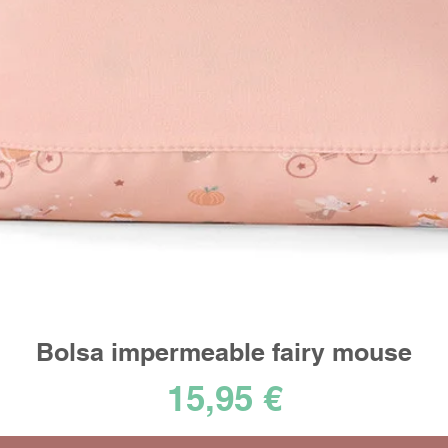
Bolsa impermeable fairy mouse
Vista rápida
Precio
15,95 €