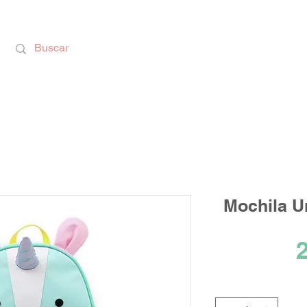
Calzado Respetuoso, Juguetes Educativos y rega
Mochila U
2