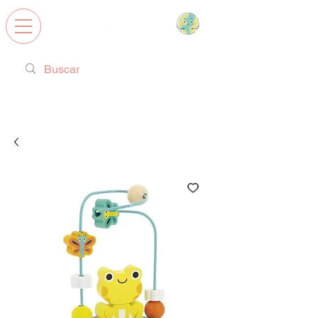
Calzado Respetuoso, Juguetes
Educativos y regalos ideales!