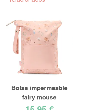
Bolsa impermeable
fairy mouse
Precio
15,95 €