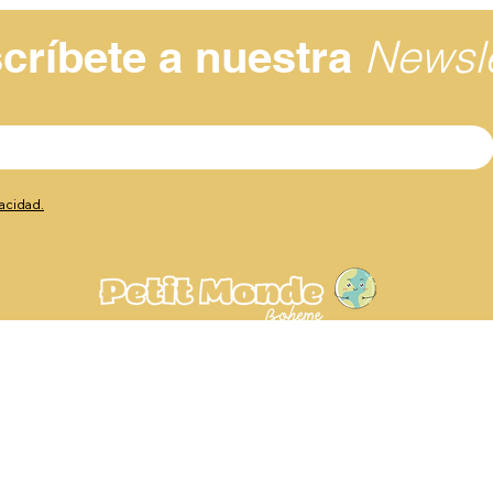
Newsle
críbete a nuestra
vacidad.
Av. de Europa, 23, 29003
Málaga, España
+34 604 86 3104