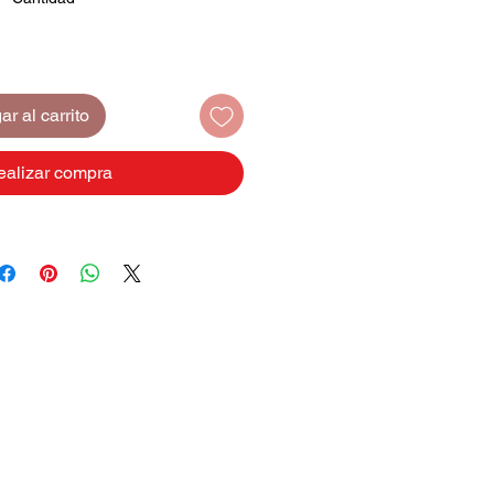
r al carrito
ealizar compra