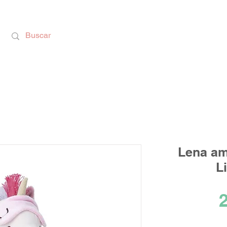
Calzado Respetuoso, Juguetes Educativos y rega
Lena am
Li
2