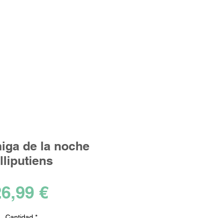
Iniciar sesión
los ideales!
iga de la noche
lliputiens
Precio
6,99 €
Cantidad
*