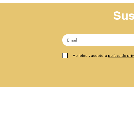
Sus
He leído y acepto la
política de pri
Contáctanos