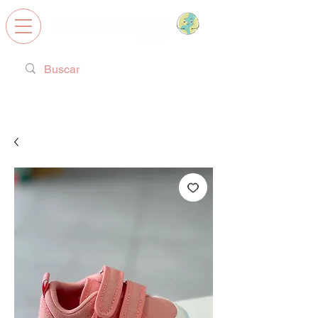
Calzado Respetuoso, Juguetes
Educativos y regalos ideales!