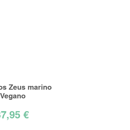
Iniciar sesión
los ideales!
os Zeus marino
Vegano
Precio
7,95 €