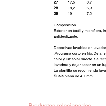
27
17,5
6,7
28
18,2
6,9
29
19
7,2
Composición.
Exterior en textil y microfibra, 
antideslizante.
Deportivas lavables en lavado
.Programa corto en frío. Dejar 
calor y luz solar directa. Se re
lavadora y dejar secar en un lu
La plantilla se recomienda lava
Suela
plana de 4,7 mm
Productos relacionados