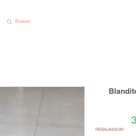
Calzado Respetuoso, Juguetes Educativos y rega
Blandit
3
REBAJASSUM