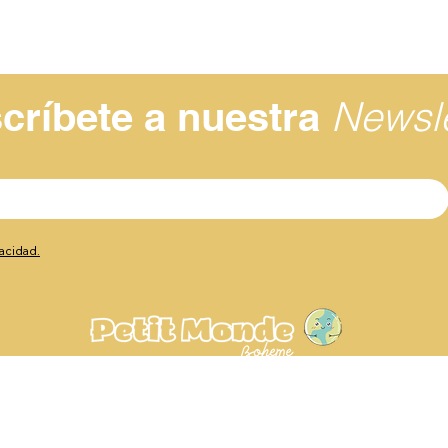
Newsle
críbete a nuestra
vacidad.
Av. de Europa, 23, 29003
Málaga, España