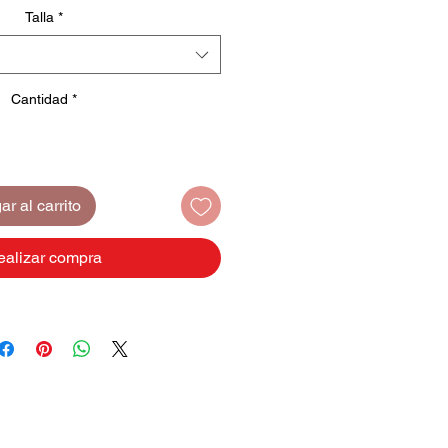
Talla
*
Cantidad
*
r al carrito
ealizar compra