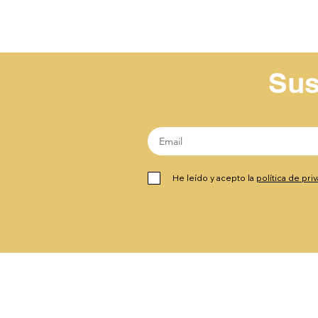
Sus
He leído y acepto la
política de pri
Contáctanos