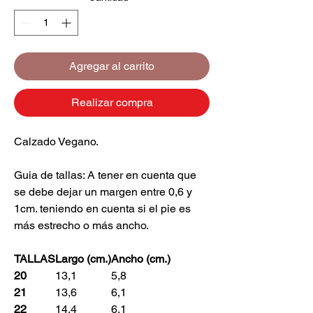
Agregar al carrito
Realizar compra
Calzado Vegano.
Guia de tallas: A tener en cuenta que
se debe dejar un margen entre 0,6 y
1cm. teniendo en cuenta si el pie es
más estrecho o más ancho.
TALLAS
Largo (cm.)
Ancho (cm.)
20
13,1
5,8
21
13,6
6,1
22
14,4
6,1