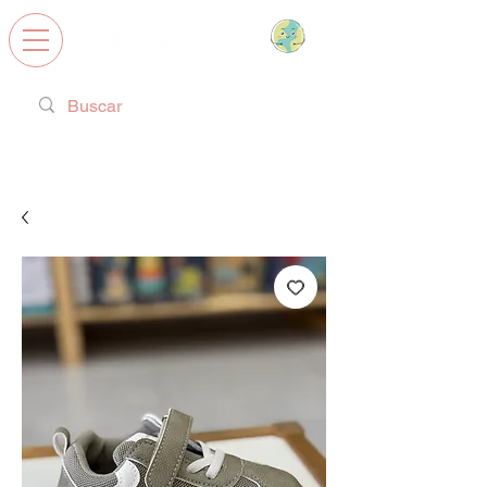
Calzado Respetuoso, Juguetes
Educativos y regalos ideales!