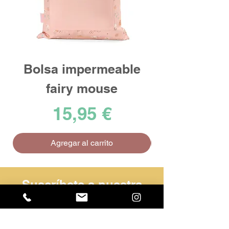
Bolsa impermeable
fairy mouse
Precio
15,95 €
Agregar al carrito
Suscríbete a nuestra
Newsletter