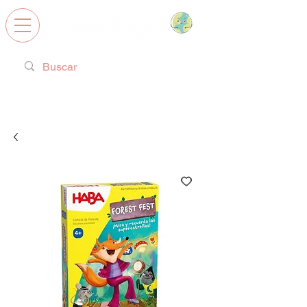
Calzado Respetuoso, Juguetes
Educativos y regalos ideales!