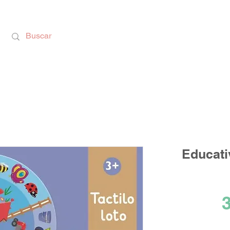
Calzado Respetuoso, Juguetes Educativos y rega
Educati
3