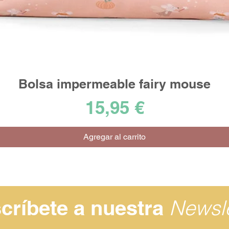
Bolsa impermeable fairy mouse
Vista rápida
Precio
15,95 €
Agregar al carrito
Newsle
críbete a nuestra