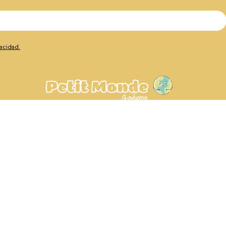
vacidad.
Av. de Europa, 23, 29003
Málaga, España
+34 604 86 3104
hola@petitmondeboheme.es