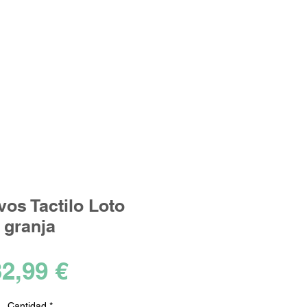
Iniciar sesión
los ideales!
vos Tactilo Loto
granja
Precio
2,99 €
Cantidad
*