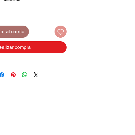
r al carrito
ealizar compra