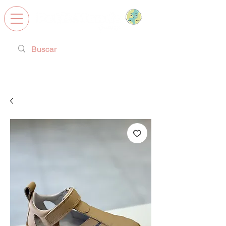
Calzado Respetuoso, Juguetes
Educativos y regalos ideales!