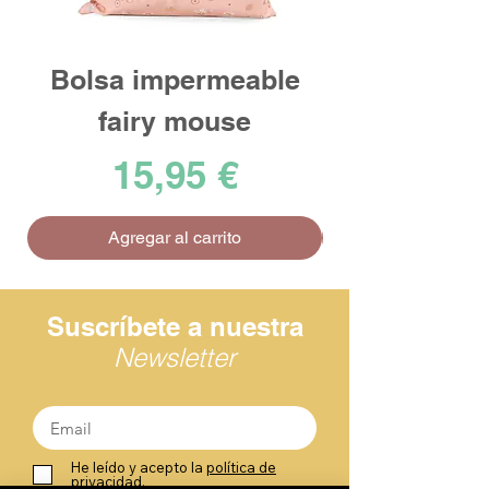
Bolsa impermeable
fairy mouse
Precio
15,95 €
Agregar al carrito
Suscríbete a nuestra
Newsletter
He leído y acepto la
política de
privacidad.