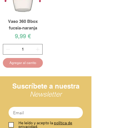
Vaso 360 Bbox
fucsia-naranja
Precio
9,99 €
Agregar al carrito
Suscríbete a nuestra
Newsletter
He leído y acepto la
política de
privacidad.