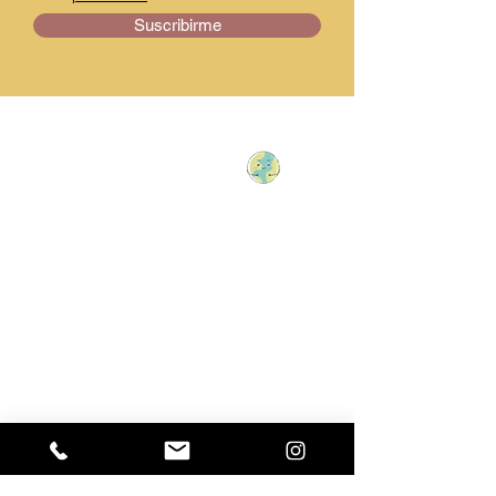
Suscribirme
Av. de Europa, 23, 29003
Málaga, España
+34 604 86 3104
hola@petitmondeboheme.es