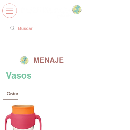
Calzado Respetuoso, Juguetes
Educativos y regalos ideales!
MENAJE
Vasos