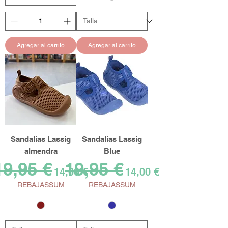
Agregar al carrito
Agregar al carrito
Sandalias Lassig
Sandalias Lassig
almendra
Blue
19,95 €
19,95 €
recio
Precio de oferta
Precio
Precio de oferta
14,00 €
14,00 €
REBAJASSUM
REBAJASSUM