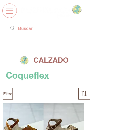
Calzado Respetuoso, Juguetes
Educativos y regalos ideales!
CALZADO
Coqueflex
Filtro