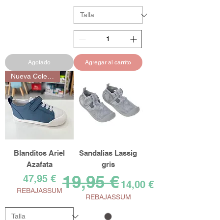
Agotado
Agregar al carrito
Nueva Colección
Blanditos Ariel
Sandalias Lassig
Azafata
gris
19,95 €
Precio
Precio
Precio de oferta
47,95 €
14,00 €
REBAJASSUM
REBAJASSUM