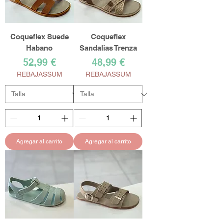
Coqueflex Suede
Coqueflex
Habano
Sandalias Trenza
Precio
Precio
52,99 €
48,99 €
REBAJASSUM
REBAJASSUM
Agregar al carrito
Agregar al carrito