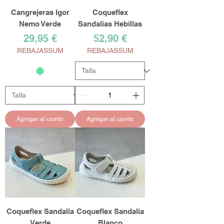
Cangrejeras Igor
Coqueflex
Nemo Verde
Sandalias Hebillas
Precio
Precio
29,95 €
52,90 €
REBAJASSUM
REBAJASSUM
Agregar al carrito
Agregar al carrito
Coqueflex Sandalia
Coqueflex Sandalia
Verde
Blanco