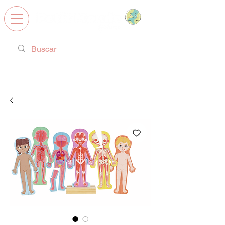
Calzado Respetuoso, Juguetes
Educativos y regalos ideales!