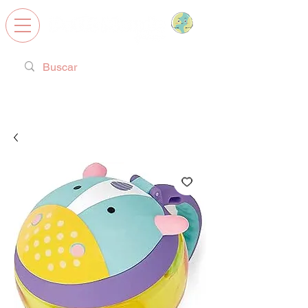
Calzado Respetuoso, Juguetes
Educativos y regalos ideales!