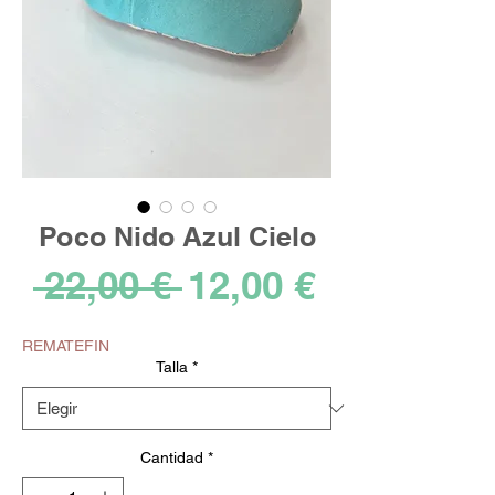
Poco Nido Azul Cielo
Precio
Precio
 22,00 € 
12,00 €
de
REMATEFIN
oferta
Talla
*
Cantidad
*