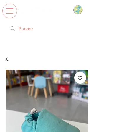
Calzado Respetuoso, Juguetes
Educativos y regalos ideales!