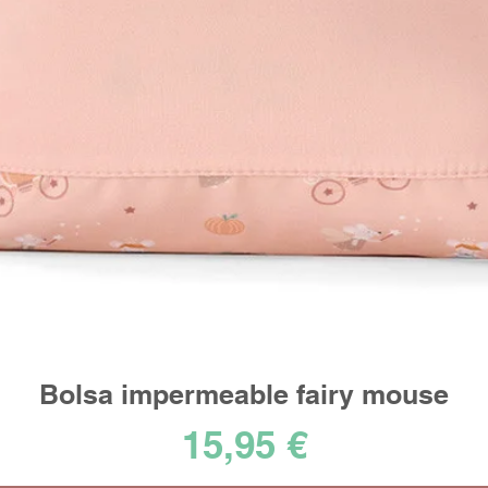
Bolsa impermeable fairy mouse
Vista rápida
Precio
15,95 €