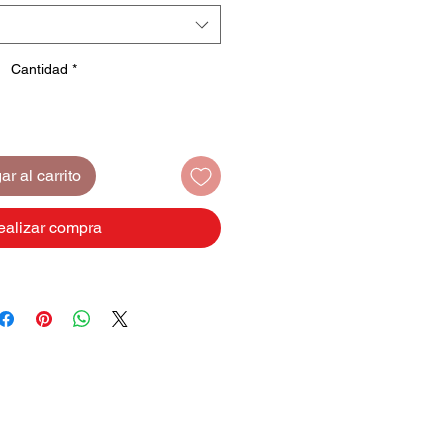
Cantidad
*
r al carrito
ealizar compra