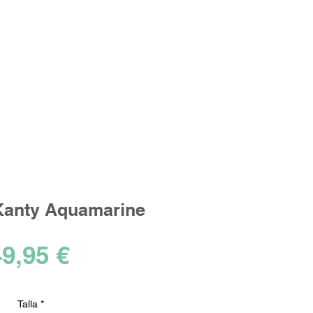
Iniciar sesión
los ideales!
Kanty Aquamarine
Precio
9,95 €
Talla
*