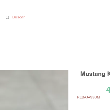
Calzado Respetuoso, Juguetes Educativos y rega
Mustang 
4
REBAJASSUM