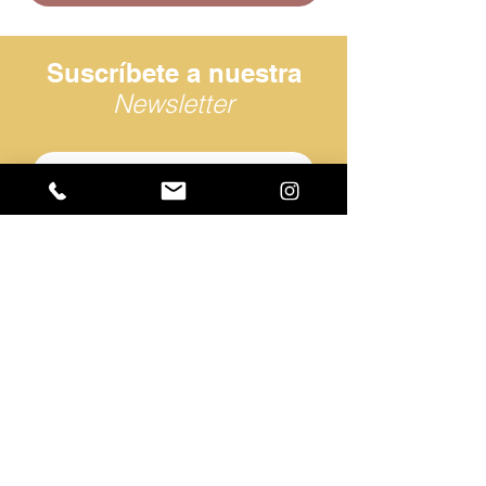
Suscríbete a nuestra
Newsletter
He leído y acepto la
política de
privacidad.
Suscribirme
Av. de Europa, 23, 29003