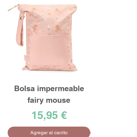
Bolsa impermeable
fairy mouse
Precio
15,95 €
Agregar al carrito