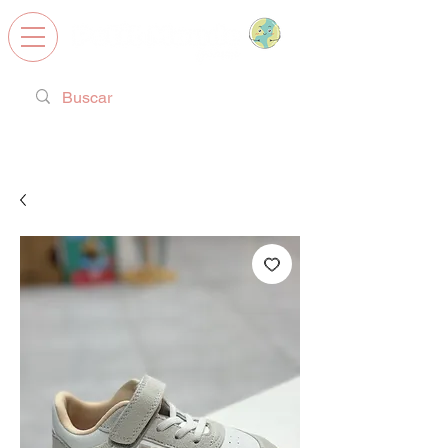
Calzado Respetuoso, Juguetes
Educativos y regalos ideales!