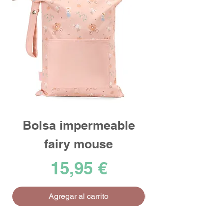
Bolsa impermeable
fairy mouse
Precio
15,95 €
Agregar al carrito