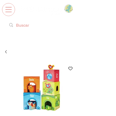
Calzado Respetuoso, Juguetes
Educativos y regalos ideales!