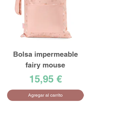
Bolsa impermeable
fairy mouse
Precio
15,95 €
Agregar al carrito