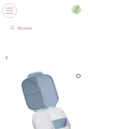
Calzado Respetuoso, Juguetes
Educativos y regalos ideales!