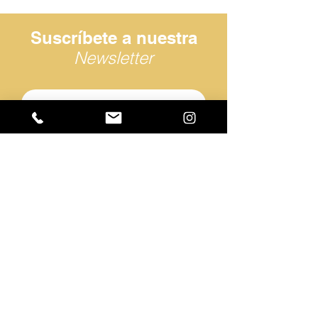
Suscríbete a nuestra
Newsletter
He leído y acepto la
política de
privacidad.
Suscribirme
Av. de Europa, 23, 29003