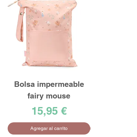
Bolsa impermeable
fairy mouse
Precio
15,95 €
Agregar al carrito