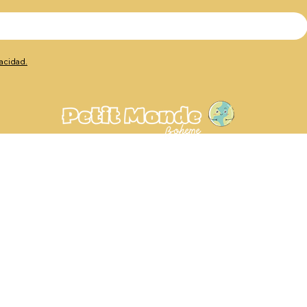
vacidad.
Av. de Europa, 23, 29003
Málaga, España
+34 604 86 3104
hola@petitmondeboheme.es