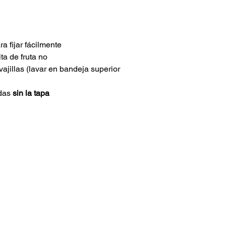
ra fijar fácilmente
ita de fruta no
ajillas (lavar en bandeja superior
ndas
sin la tapa