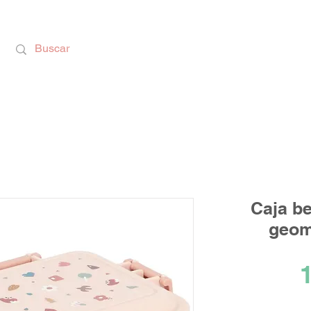
Calzado Respetuoso, Juguetes Educativos y rega
Caja be
geom
1