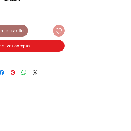
r al carrito
ealizar compra