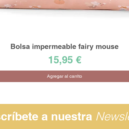
Bolsa impermeable fairy mouse
Vista rápida
Precio
15,95 €
Agregar al carrito
Newsle
críbete a nuestra