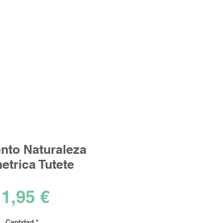
Iniciar sesión
los ideales!
nto Naturaleza
etrica Tutete
Precio
1,95 €
Cantidad
*