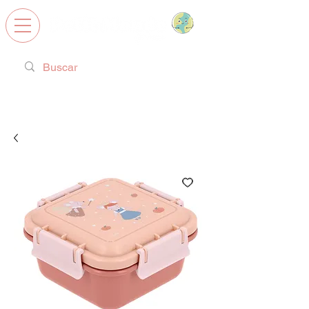
Calzado Respetuoso, Juguetes
Educativos y regalos ideales!