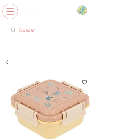
Calzado Respetuoso, Juguetes
Educativos y regalos ideales!