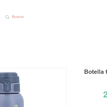
Calzado Respetuoso, Juguetes Educativos y rega
Botella
2