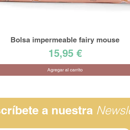
Bolsa impermeable fairy mouse
Vista rápida
Precio
15,95 €
Agregar al carrito
Newsle
críbete a nuestra