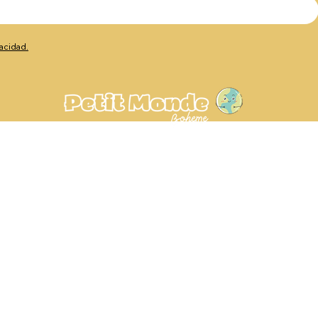
vacidad.
Av. de Europa, 23, 29003
Málaga, España
+34 604 86 3104
hola@petitmondeboheme.es