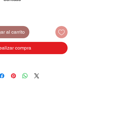
r al carrito
ealizar compra