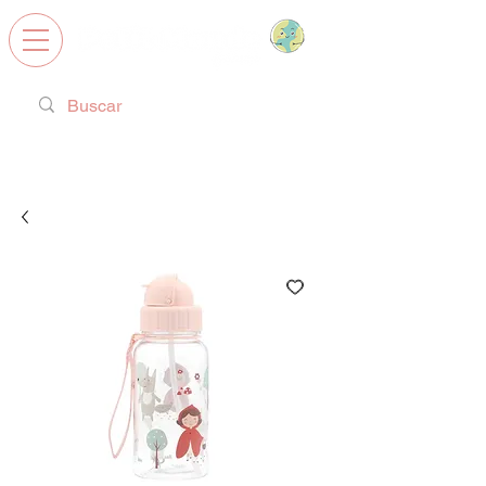
Calzado Respetuoso, Juguetes
Educativos y regalos ideales!