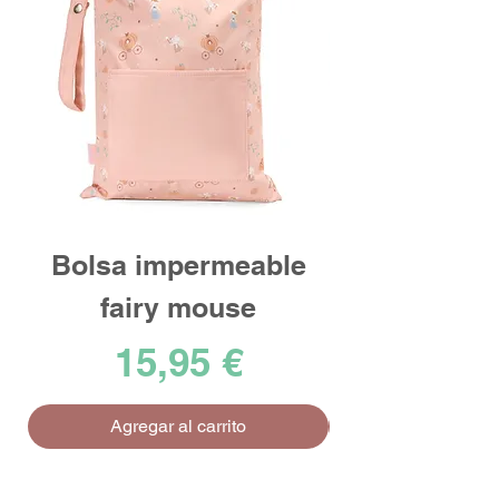
Bolsa impermeable
fairy mouse
Precio
15,95 €
Agregar al carrito