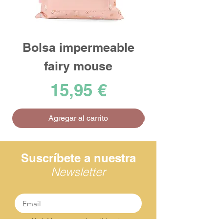
Bolsa impermeable
fairy mouse
Precio
15,95 €
Agregar al carrito
Suscríbete a nuestra
Newsletter