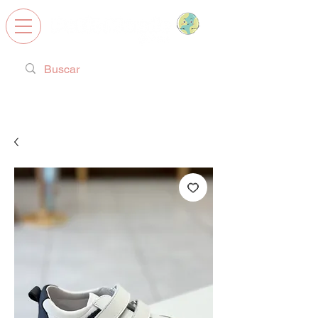
Calzado Respetuoso, Juguetes
Educativos y regalos ideales!