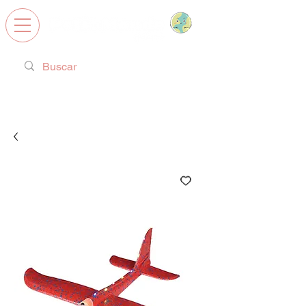
Calzado Respetuoso, Juguetes
Educativos y regalos ideales!