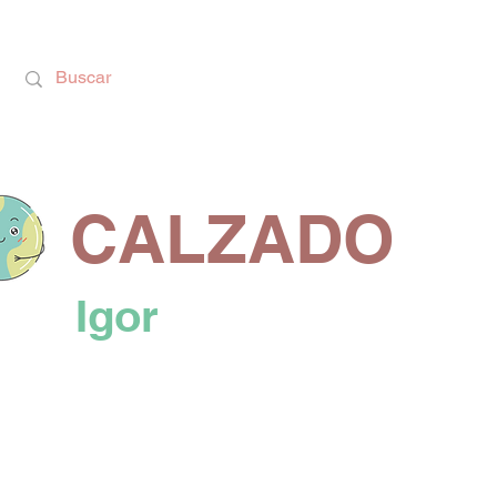
Calzado Respetuoso, Juguetes Educativos y rega
CALZADO
Igor