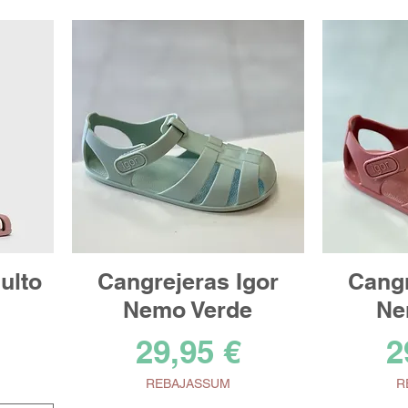
ulto
Cangrejeras Igor
Cangr
Nemo Verde
Ne
Precio
P
29,95 €
2
REBAJASSUM
R