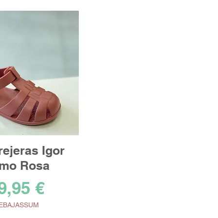
ejeras Igor
mo Rosa
recio
9,95 €
EBAJASSUM