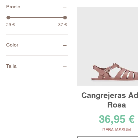
Precio
29 €
37 €
Color
Talla
19
30
31
Cangrejeras Ad
37
Rosa
Precio
36,95 €
REBAJASSUM