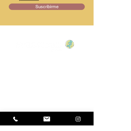
Suscribirme
Av. de Europa, 23, 29003
Málaga, España
+34 604 86 3104
hola@petitmondeboheme.es