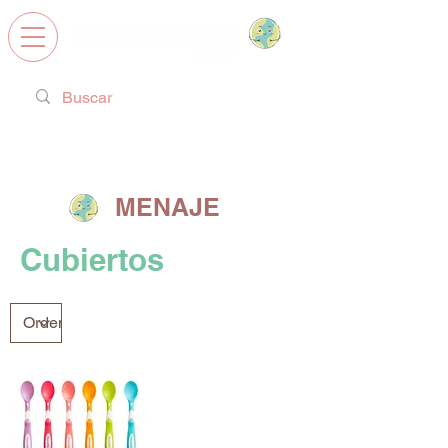
Calzado Respetuoso, Juguetes
Educativos y regalos ideales!
MENAJE
Cubiertos