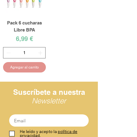
Pack 6 cucharas
Libre BPA
Precio
6,99 €
Agregar al carrito
Suscríbete a nuestra
Newsletter
He leído y acepto la
política de
privacidad.