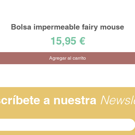
Bolsa impermeable fairy mouse
Vista rápida
Precio
15,95 €
Agregar al carrito
Newsle
críbete a nuestra