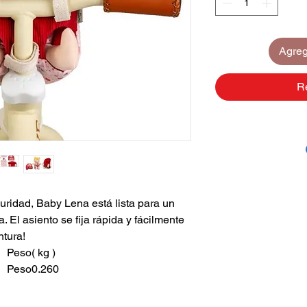
Agrega
R
ridad, Baby Lena está lista para un
. El asiento se fija rápida y fácilmente
ntura!
Peso
( kg )
Peso
0.260