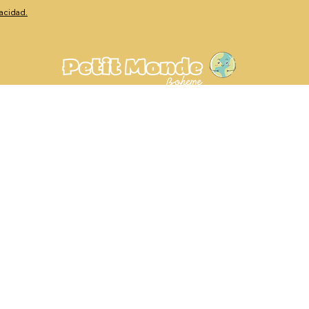
vacidad.
Av. de Europa, 23, 29003
Málaga, España
+34 604 86 3104
hola@petitmondeboheme.es
©2026 Petit Monde Boheme