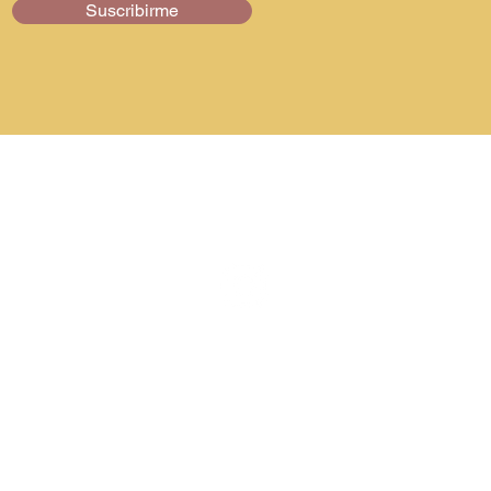
Suscribirme
Síguenos
Web Design By
MWD