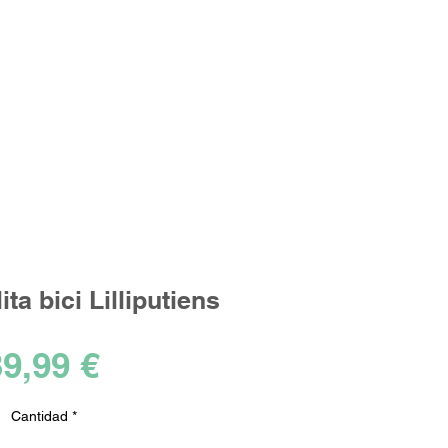
Iniciar sesión
los ideales!
ta bici Lilliputiens
Precio
9,99 €
Cantidad
*