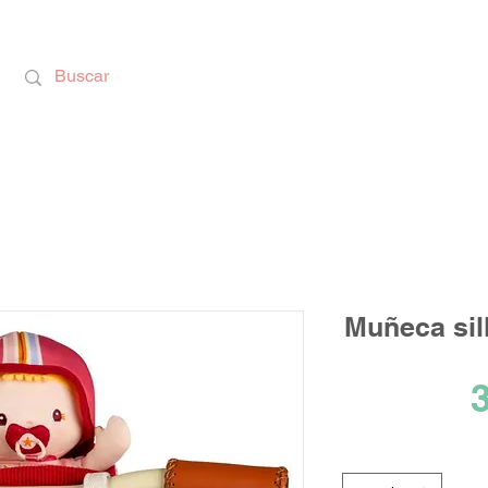
Calzado Respetuoso, Juguetes Educativos y rega
Muñeca silli
3