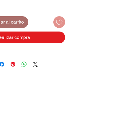
r al carrito
ealizar compra