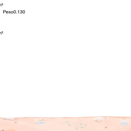
m³
Peso
0.130
m³