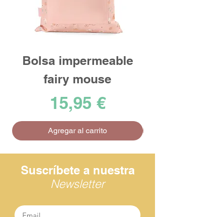
Bolsa impermeable
fairy mouse
Precio
15,95 €
Agregar al carrito
Suscríbete a nuestra
Newsletter