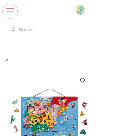
Calzado Respetuoso, Juguetes
Educativos y regalos ideales!