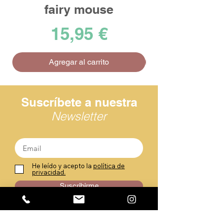
fairy mouse
Precio
15,95 €
Agregar al carrito
Suscríbete a nuestra
Newsletter
He leído y acepto la
política de
privacidad.
Suscribirme