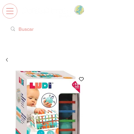
Calzado Respetuoso, Juguetes
Educativos y regalos ideales!